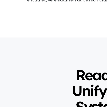
ehicula leo, vel efficitur felis ultrices non. Cra
Read
Unify
Syst