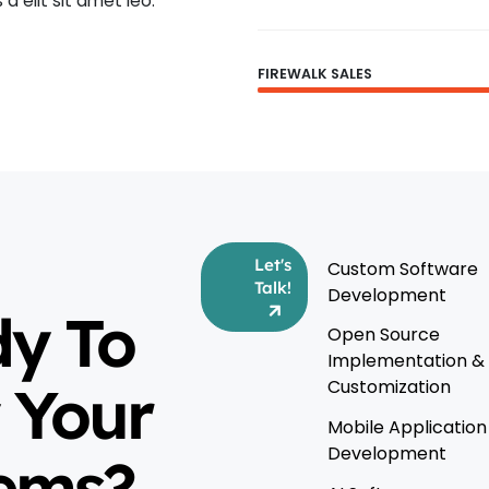
s a elit sit amet leo.
FIREWALK SALES
Let's
Custom Software
Talk!
Development
y To
Open Source
Implementation &
 Your
Customization
Mobile Application
Development
ems?